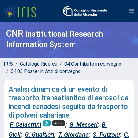
CNR
Institutional Research
Information System
IRIS
Catalogo Ricerca
04 Contributo in convegno
04.03 Poster in Atti di convegno
Analisi dinamica di un evento di
trasporto transatlantico di aerosol da
incendi canadesi seguito da trasporto
di polveri sahariane
F. Calastrini
;
G. Messeri
;
B.
Primo
Gioli
;
G. Gualtieri
;
T. Giordano
;
S. Putzolu
;
C.