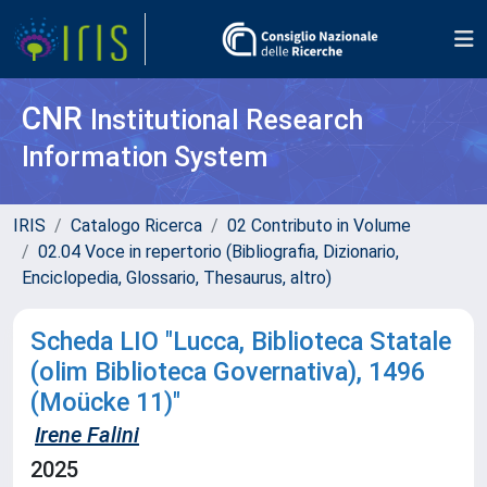
CNR
Institutional Research
Information System
IRIS
Catalogo Ricerca
02 Contributo in Volume
02.04 Voce in repertorio (Bibliografia, Dizionario,
Enciclopedia, Glossario, Thesaurus, altro)
Scheda LIO "Lucca, Biblioteca Statale
(olim Biblioteca Governativa), 1496
(Moücke 11)"
Irene Falini
2025