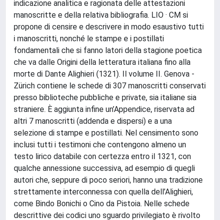
indicazione analitica e ragionata delle attestazioni
manoscritte e della relativa bibliografia. LIO · CM si
propone di censire e descrivere in modo esaustivo tutti
i manoscritti, nonché le stampe e i postillati
fondamentali che si fanno latori della stagione poetica
che va dalle Origini della letteratura italiana fino alla
morte di Dante Alighieri (1321). Il volume II. Genova -
Zürich contiene le schede di 307 manoscritti conservati
presso biblioteche pubbliche e private, sia italiane sia
straniere. È aggiunta infine un’Appendice, riservata ad
altri 7 manoscritti (addenda e dispersi) e a una
selezione di stampe e postillati. Nel censimento sono
inclusi tutti i testimoni che contengono almeno un
testo lirico databile con certezza entro il 1321, con
qualche annessione successiva, ad esempio di quegli
autori che, seppure di poco seriori, hanno una tradizione
strettamente interconnessa con quella dell’Alighieri,
come Bindo Bonichi o Cino da Pistoia. Nelle schede
descrittive dei codici uno sguardo privilegiato è rivolto