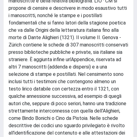
manoscritte e della relativa bibliografia. LIO · CM si
propone di censire e descrivere in modo esaustivo tutti
i manoscritti, nonché le stampe e i postillati
fondamentali che si fanno latori della stagione poetica
che va dalle Origini della letteratura italiana fino alla
morte di Dante Alighieri (1321). Il volume II. Genova -
Zürich contiene le schede di 307 manoscritti conservati
presso biblioteche pubbliche e private, sia italiane sia
straniere. È aggiunta infine un’Appendice, riservata ad
altri 7 manoscritti (addenda e dispersi) e a una
selezione di stampe e postillati. Nel censimento sono
inclusi tutti i testimoni che contengono almeno un
testo lirico databile con certezza entro il 1321, con
qualche annessione successiva, ad esempio di quegli
autori che, seppure di poco seriori, hanno una tradizione
strettamente interconnessa con quella dell’Alighieri,
come Bindo Bonichi o Cino da Pistoia. Nelle schede
descrittive dei codici uno sguardo privilegiato è rivolto
all’identificazione del contenuto e alle attestazioni dei