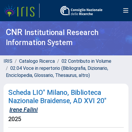
CNR
Institutional Research
Information System
IRIS
Catalogo Ricerca
02 Contributo in Volume
02.04 Voce in repertorio (Bibliografia, Dizionario,
Enciclopedia, Glossario, Thesaurus, altro)
Scheda LIO" Milano, Biblioteca
Nazionale Braidense, AD XVI 20"
Irene Falini
2025