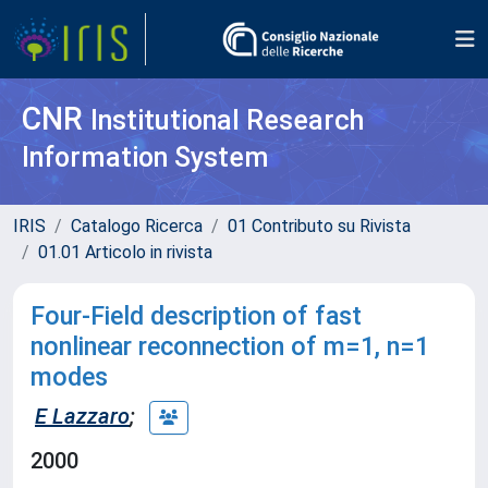
CNR
Institutional Research
Information System
IRIS
Catalogo Ricerca
01 Contributo su Rivista
01.01 Articolo in rivista
Four-Field description of fast
nonlinear reconnection of m=1, n=1
modes
E Lazzaro
;
2000