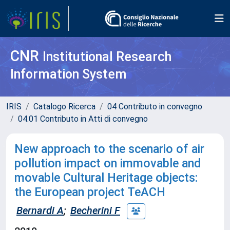
CNR
Institutional Research
Information System
IRIS
Catalogo Ricerca
04 Contributo in convegno
04.01 Contributo in Atti di convegno
New approach to the scenario of air
pollution impact on immovable and
movable Cultural Heritage objects:
the European project TeACH
Bernardi A
;
Becherini F