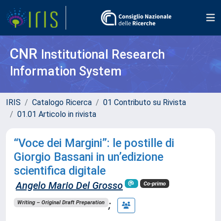
CNR
Institutional Research
Information System
IRIS
Catalogo Ricerca
01 Contributo su Rivista
01.01 Articolo in rivista
“Voce dei Margini”: le postille di
Giorgio Bassani in un’edizione
scientifica digitale
Angelo Mario Del Grosso
Co-primo
;
Writing – Original Draft Preparation