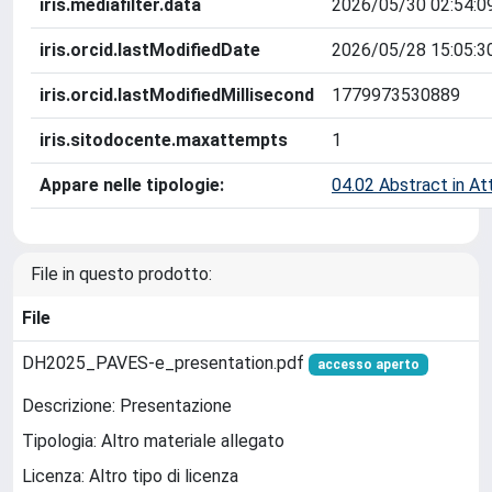
iris.mediafilter.data
2026/05/30 02:54:0
iris.orcid.lastModifiedDate
2026/05/28 15:05:3
iris.orcid.lastModifiedMillisecond
1779973530889
iris.sitodocente.maxattempts
1
Appare nelle tipologie:
04.02 Abstract in At
File in questo prodotto:
File
DH2025_PAVES-e_presentation.pdf
accesso aperto
Descrizione: Presentazione
Tipologia: Altro materiale allegato
Licenza: Altro tipo di licenza