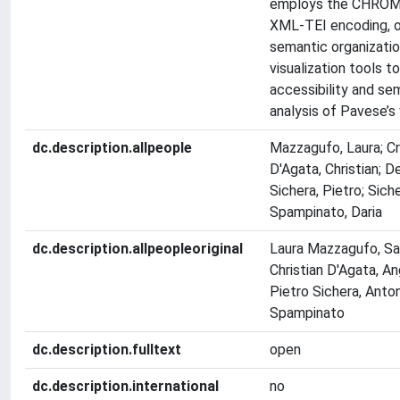
employs the CHROMA
XML-TEI encoding, o
semantic organizatio
visualization tools t
accessibility and se
analysis of Pavese’s
dc.description.allpeople
Mazzagufo, Laura; Cr
D'Agata, Christian; D
Sichera, Pietro; Sich
Spampinato, Daria
dc.description.allpeopleoriginal
Laura Mazzagufo, Sal
Christian D'Agata, A
Pietro Sichera, Anton
Spampinato
dc.description.fulltext
open
dc.description.international
no