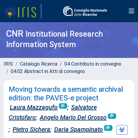
CNR
Institutional Research
Information System
IRIS
Catalogo Ricerca
04 Contributo in convegno
04.02 Abstract in Atti di convegno
Moving towards a semantic archival
edition: the PAVES-e project
Laura Mazzagufo
;
Salvatore
Cristofaro
;
Angelo Mario Del Grosso
;
Pietro Sichera
;
Daria Spampinato