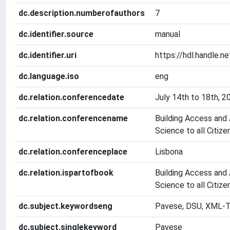
dc.description.numberofauthors
7
dc.identifier.source
manual
dc.identifier.uri
https://hdl.handle.
dc.language.iso
eng
dc.relation.conferencedate
July 14th to 18th, 2
dc.relation.conferencename
Building Access and 
Science to all Citize
dc.relation.conferenceplace
Lisbona
dc.relation.ispartofbook
Building Access and 
Science to all Citize
dc.subject.keywordseng
Pavese, DSU, XML-T
dc.subject.singlekeyword
Pavese