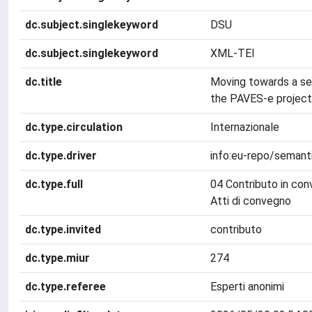
dc.subject.singlekeyword
DSU
dc.subject.singlekeyword
XML-TEI
dc.title
Moving towards a sem
the PAVES-e project
dc.type.circulation
Internazionale
dc.type.driver
info:eu-repo/seman
dc.type.full
04 Contributo in con
Atti di convegno
dc.type.invited
contributo
dc.type.miur
274
dc.type.referee
Esperti anonimi