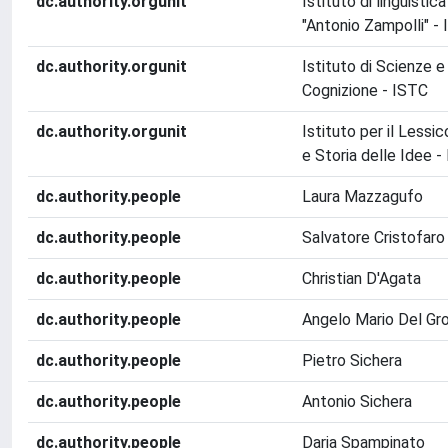
dc.authority.orgunit
Istituto di linguisti
"Antonio Zampolli" - 
dc.authority.orgunit
Istituto di Scienze e
Cognizione - ISTC
dc.authority.orgunit
Istituto per il Lessi
e Storia delle Idee -
dc.authority.people
Laura Mazzagufo
dc.authority.people
Salvatore Cristofaro
dc.authority.people
Christian D'Agata
dc.authority.people
Angelo Mario Del Gr
dc.authority.people
Pietro Sichera
dc.authority.people
Antonio Sichera
dc.authority.people
Daria Spampinato