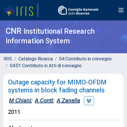
CNR
Institutional Research
Information System
IRIS
Catalogo Ricerca
04 Contributo in convegno
04.01 Contributo in Atti di convegno
Outage capacity for MIMO-OFDM
systems in block fading channels
M Chiani
;
A Conti
;
A Zanella
2011