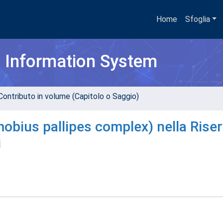
Home
Sfoglia
h Information System
Contributo in volume (Capitolo o Saggio)
obius pallipes complex) nella Rise
i