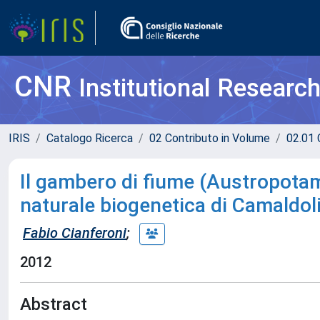
CNR
Institutional Researc
IRIS
Catalogo Ricerca
02 Contributo in Volume
02.01 
Il gambero di fiume (Austropotam
naturale biogenetica di Camaldol
Fabio Cianferoni
;
2012
Abstract