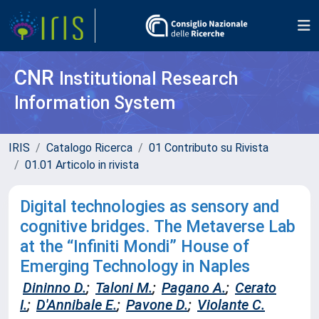
CNR
Institutional Research
Information System
IRIS
Catalogo Ricerca
01 Contributo su Rivista
01.01 Articolo in rivista
Digital technologies as sensory and
cognitive bridges. The Metaverse Lab
at the “Infiniti Mondi” House of
Emerging Technology in Naples
Dininno D.
;
Taloni M.
;
Pagano A.
;
Cerato
I.
;
D'Annibale E.
;
Pavone D.
;
Violante C.