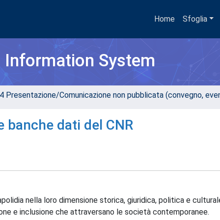
Home
Sfoglia
h Information System
4 Presentazione/Comunicazione non pubblicata (convegno, evento
le banche dati del CNR
olidia nella loro dimensione storica, giuridica, politica e cultural
usione e inclusione che attraversano le società contemporanee.