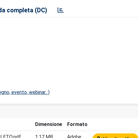
a completa (DC)
no, evento, webinar...)
Dimensione
Formato
MPLETO.pdf
1.17 MB
Adobe