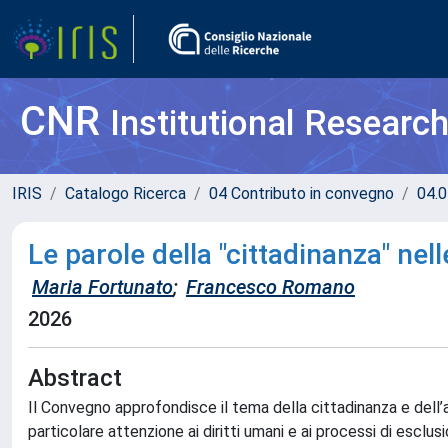
CNR
Institutional Researc
IRIS
Catalogo Ricerca
04 Contributo in convegno
04.0
Le parole della "cittadinanza" nel
Maria Fortunato
;
Francesco Romano
2026
Abstract
Il Convegno approfondisce il tema della cittadinanza e dell’ap
particolare attenzione ai diritti umani e ai processi di escl