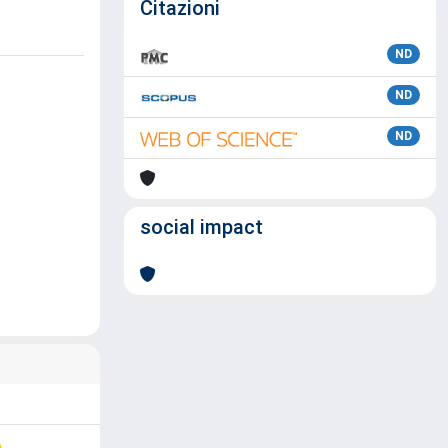
Citazioni
ND
ND
ND
social impact