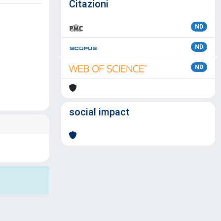
Citazioni
ND
ND
ND
social impact