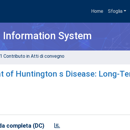
Home
Sfoglia
h Information System
1 Contributo in Atti di convegno
t of Huntington s Disease: Long-T
a completa (DC)