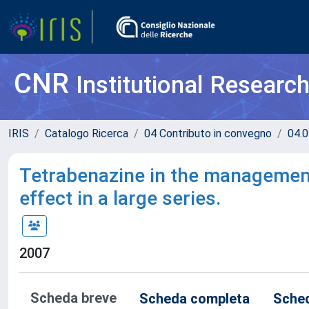
CNR
Institutional Researc
IRIS
Catalogo Ricerca
04 Contributo in convegno
04.0
Tetrabenazine in the managemen
effect in a large series.
2007
Scheda breve
Scheda completa
Sched