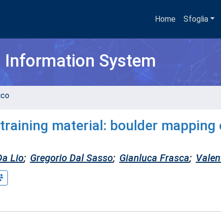
Home
Sfoglia
h Information System
ico
raining material: boulder mapping 
Da Lio
;
Gregorio Dal Sasso
;
Gianluca Frasca
;
Valen