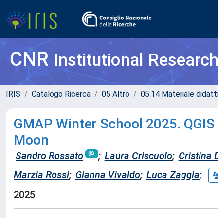
CNR
Institutional Researc
IRIS
Catalogo Ricerca
05 Altro
05.14 Materiale didatt
GMAP Winter School 2025. QGIS t
Moon
Sandro Rossato
;
Laura Criscuolo
;
Cristina 
Marzia Rossi
;
Gianna Vivaldo
;
Luca Zaggia
;
2025