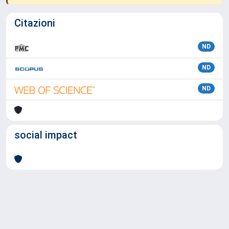
Citazioni
ND
ND
ND
social impact