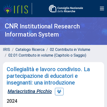
CNR
Institutional Research
Information System
IRIS
Catalogo Ricerca
02 Contributo in Volume
02.01 Contributo in volume (Capitolo o Saggio)
Collegialità e lavoro condiviso. La
partecipazione di educatori e
insegnanti: una introduzione
Mariacristina Picchio
2024