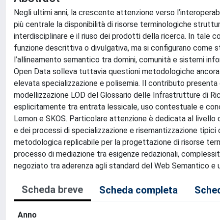
Negli ultimi anni, la crescente attenzione verso l’interoperab
più centrale la disponibilità di risorse terminologiche struttu
interdisciplinare e il riuso dei prodotti della ricerca. In tal
funzione descrittiva o divulgativa, ma si configurano come 
l’allineamento semantico tra domini, comunità e sistemi infor
Open Data solleva tuttavia questioni metodologiche ancora ap
elevata specializzazione e polisemia. Il contributo present
modellizzazione LOD del Glossario delle Infrastrutture di R
esplicitamente tra entrata lessicale, uso contestuale e conc
Lemon e SKOS. Particolare attenzione è dedicata al livello d
e dei processi di specializzazione e risemantizzazione tipici d
metodologica replicabile per la progettazione di risorse te
processo di mediazione tra esigenze redazionali, complessità 
negoziato tra aderenza agli standard del Web Semantico e usa
Scheda breve
Scheda completa
Sched
Anno