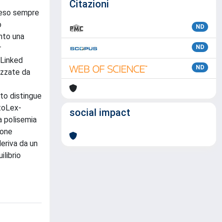
Citazioni
 reso sempre
o
ND
anto una
r
ND
 Linked
ND
izzate da
to distingue
ntoLex-
social impact
a polisemia
ione
eriva da un
ilibrio