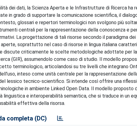
ilità dei dati, la Scienza Aperta e le Infrastrutture di Ricerca ha
rate in grado di supportare la comunicazione scientifica, il dialog
e contesto, glossari e repertori terminologici non svolgono più solt
strumenti centrali per la rappresentazione della conoscenza e pe
mativi. La progettazione di tali risorse secondo il paradigma dei
erte, soprattutto nel caso di risorse in lingua italiana caratter
a e discute criticamente le scelte metodologiche adottate per la
icerca (GIR), assumendolo come caso di studio. Il modello propos
etto terminologico, articolandosi su tre livelli che integrano O
ell’uso, inteso come unità centrale per la rappresentazione dell
el lessico tecnico-scientifico. Si intende così offrire una rifless
rminologiche in ambiente Linked Open Data. Il modello proposto d
linguistica e interoperabilità semantica, che si traduce in un equ
bilità effettiva della risorsa.
a completa (DC)