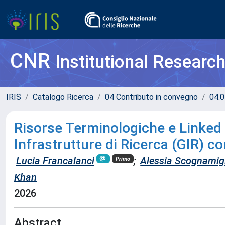
CNR
Institutional Researc
IRIS
Catalogo Ricerca
04 Contributo in convegno
04.0
Risorse Terminologiche e Linked O
Infrastrutture di Ricerca (GIR) c
Lucia Francalanci
;
Alessia Scognamig
Primo
Khan
2026
Abstract