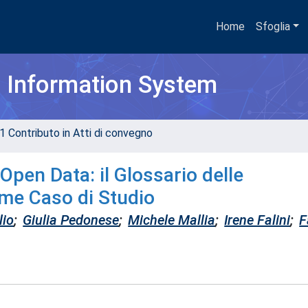
Home
Sfoglia
h Information System
1 Contributo in Atti di convegno
pen Data: il Glossario delle
ome Caso di Studio
lio
;
Giulia Pedonese
;
Michele Mallia
;
Irene Falini
;
F