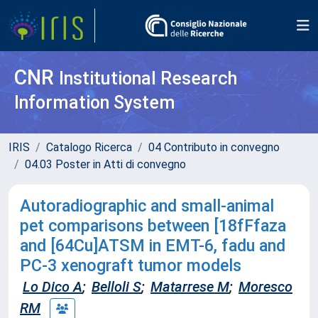
CNR
Institutional Research
Information System
IRIS
Catalogo Ricerca
04 Contributo in convegno
04.03 Poster in Atti di convegno
Autoradiographic and small-animal
pet comparisons between [18fFfaza
and [64Cu]ATSM in EMT-6, fadu and
PC-3 xenograft tumor models
Lo Dico A
;
Belloli S
;
Matarrese M
;
Moresco
RM