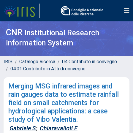
CNR
Institutional Research
Information System
IRIS
Catalogo Ricerca
04 Contributo in convegno
04.01 Contributo in Atti di convegno
Merging MSG infrared images and
rain gauges data to estimate rainfall
field on small catchments for
hydrological applications: a case
study of Vibo Valentia.
Gabriele S
;
Chiaravalloti F