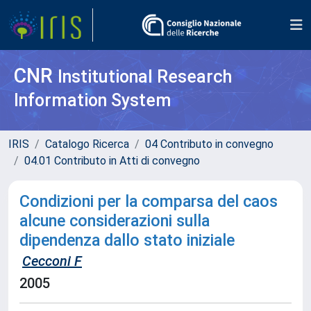
CNR
Institutional Research
Information System
IRIS
Catalogo Ricerca
04 Contributo in convegno
04.01 Contributo in Atti di convegno
Condizioni per la comparsa del caos
alcune considerazioni sulla
dipendenza dallo stato iniziale
Cecconi F
2005