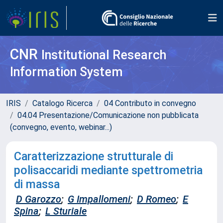
CNR
Institutional Research
Information System
IRIS
Catalogo Ricerca
04 Contributo in convegno
04.04 Presentazione/Comunicazione non pubblicata
(convegno, evento, webinar...)
Caratterizzazione strutturale di
polisaccaridi mediante spettrometria
di massa
D Garozzo
;
G Impallomeni
;
D Romeo
;
E
Spina
;
L Sturiale