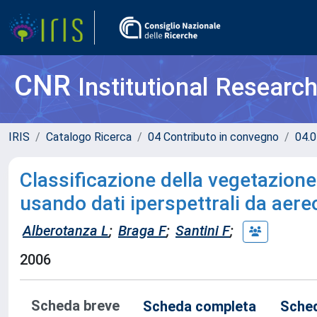
CNR
Institutional Researc
IRIS
Catalogo Ricerca
04 Contributo in convegno
04.0
Classificazione della vegetazion
usando dati iperspettrali da aereo
Alberotanza L
;
Braga F
;
Santini F
;
2006
Scheda breve
Scheda completa
Sched