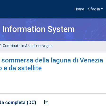
Home
Sfoglia
h Information System
1 Contributo in Atti di convegno
e sommersa della laguna di Venezia
 e da satellite
a completa (DC)