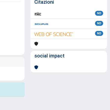
Citazioni
ND
ND
ND
social impact