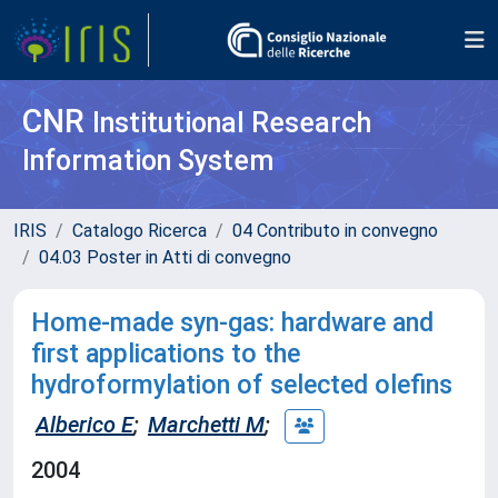
CNR
Institutional Research
Information System
IRIS
Catalogo Ricerca
04 Contributo in convegno
04.03 Poster in Atti di convegno
Home-made syn-gas: hardware and
first applications to the
hydroformylation of selected olefins
Alberico E
;
Marchetti M
;
2004