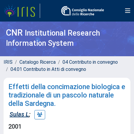
CNR
Institutional Research
Information System
IRIS
Catalogo Ricerca
04 Contributo in convegno
04.01 Contributo in Atti di convegno
Effetti della concimazione biologica e
tradizionale di un pascolo naturale
della Sardegna.
Sulas L
;
2001