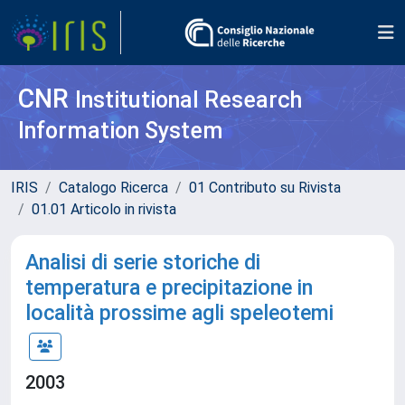
CNR
Institutional Research
Information System
IRIS
Catalogo Ricerca
01 Contributo su Rivista
01.01 Articolo in rivista
Analisi di serie storiche di
temperatura e precipitazione in
località prossime agli speleotemi
2003