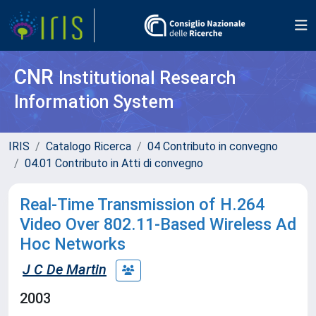
CNR
Institutional Research
Information System
IRIS
Catalogo Ricerca
04 Contributo in convegno
04.01 Contributo in Atti di convegno
Real-Time Transmission of H.264
Video Over 802.11-Based Wireless Ad
Hoc Networks
J C De Martin
2003