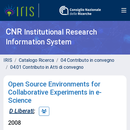
CNR
Institutional Research
Information System
IRIS
Catalogo Ricerca
04 Contributo in convegno
04.01 Contributo in Atti di convegno
Open Source Environments for
Collaborative Experiments in e-
Science
D Liberati
;
2008