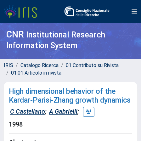
CNR
Institutional Research
Information System
IRIS
Catalogo Ricerca
01 Contributo su Rivista
01.01 Articolo in rivista
High dimensional behavior of the
Kardar-Parisi-Zhang growth dynamics
C Castellano
;
A Gabrielli
;
1998