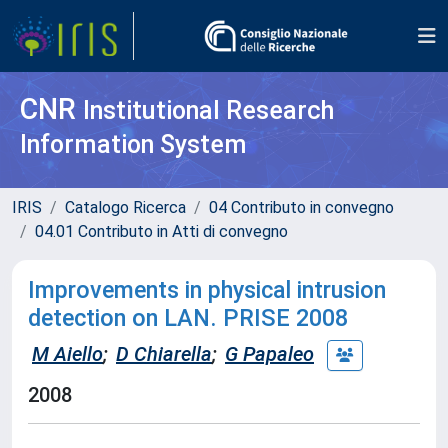
CNR
Institutional Research
Information System
IRIS
Catalogo Ricerca
04 Contributo in convegno
04.01 Contributo in Atti di convegno
Improvements in physical intrusion
detection on LAN. PRISE 2008
M Aiello
;
D Chiarella
;
G Papaleo
2008