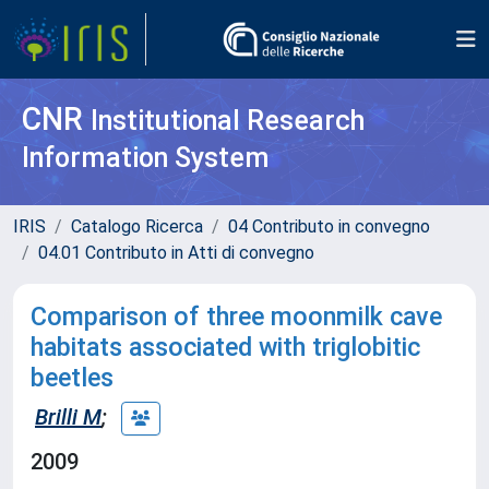
CNR
Institutional Research
Information System
IRIS
Catalogo Ricerca
04 Contributo in convegno
04.01 Contributo in Atti di convegno
Comparison of three moonmilk cave
habitats associated with triglobitic
beetles
Brilli M
;
2009