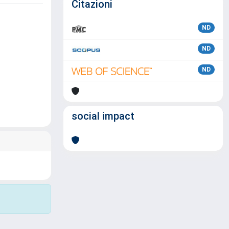
Citazioni
ND
ND
ND
social impact