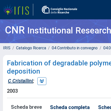
CNR
Institutional Researc
IRIS
Catalogo Ricerca
04 Contributo in convegno
04.0
Fabrication of degradable polym
deposition
C Cristallini
;
2003
Scheda breve
Scheda completa
Sched