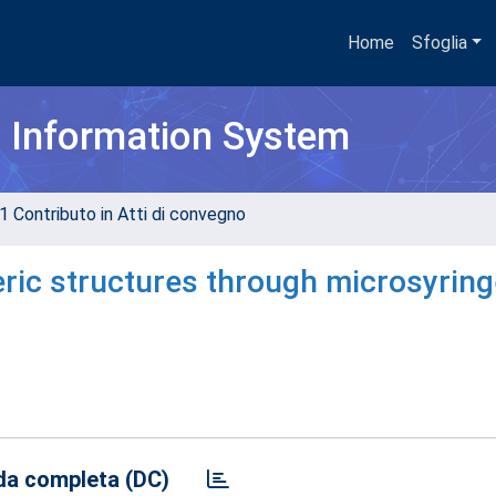
Home
Sfoglia
h Information System
1 Contributo in Atti di convegno
eric structures through microsyring
a completa (DC)