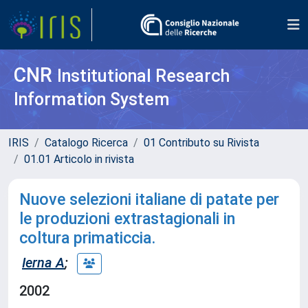
CNR
Institutional Research
Information System
IRIS
Catalogo Ricerca
01 Contributo su Rivista
01.01 Articolo in rivista
Nuove selezioni italiane di patate per
le produzioni extrastagionali in
coltura primaticcia.
Ierna A
;
2002