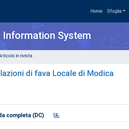
Home
Sfoglia
h Information System
rticolo in rivista
olazioni di fava Locale di Modica
a completa (DC)