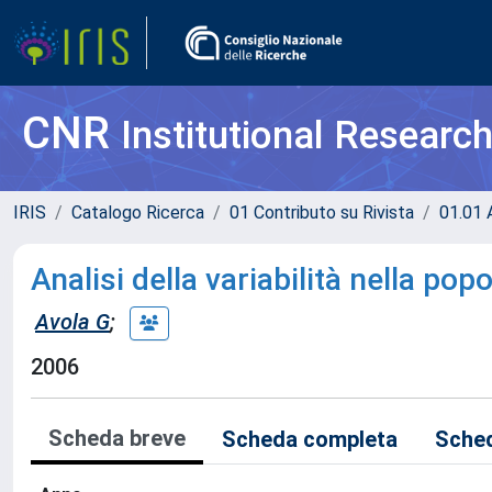
CNR
Institutional Researc
IRIS
Catalogo Ricerca
01 Contributo su Rivista
01.01 A
Analisi della variabilità nella pop
Avola G
;
2006
Scheda breve
Scheda completa
Sched