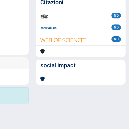
Citazioni
ND
ND
ND
social impact