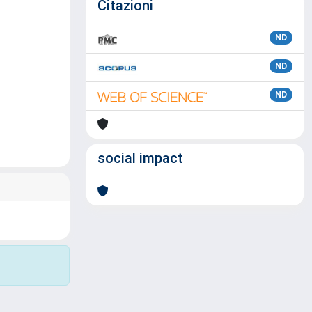
Citazioni
ND
ND
ND
social impact