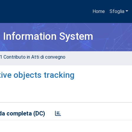
Home
Sfoglia
h Information System
1 Contributo in Atti di convegno
ive objects tracking
a completa (DC)