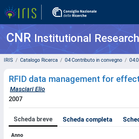
CNR
Institutional Researc
IRIS
Catalogo Ricerca
04 Contributo in convegno
04.0
RFID data management for effect
Masciari Elio
2007
Scheda breve
Scheda completa
Sched
Anno