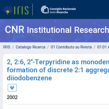
CNR
Institutional Researc
IRIS
Catalogo Ricerca
01 Contributo su Rivista
01.01 A
2, 2:6, 2''-Terpyridine as monode
formation of discrete 2:1 aggregat
diiodobenzene
2002