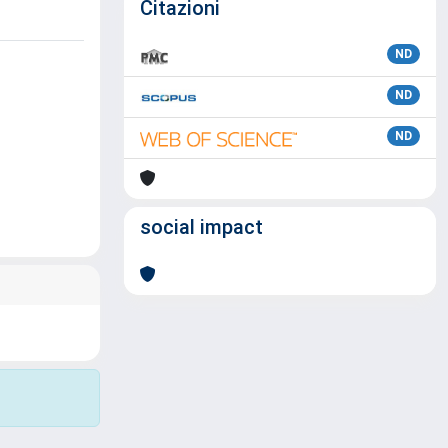
Citazioni
ND
ND
ND
social impact