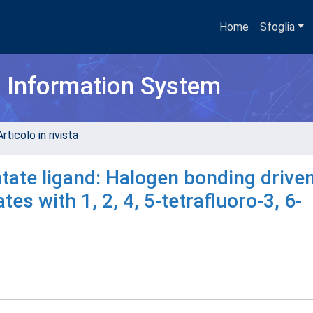
Home
Sfoglia
h Information System
rticolo in rivista
ntate ligand: Halogen bonding drive
es with 1, 2, 4, 5-tetrafluoro-3, 6-