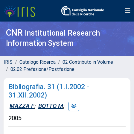
CNR
Institutional Research
Information System
IRIS
Catalogo Ricerca
02 Contributo in Volume
02.02 Prefazione/Postfazione
Bibliografia. 31 (1.I.2002 -
31.XII.2002)
MAZZA F
;
BOTTO M
;
2005