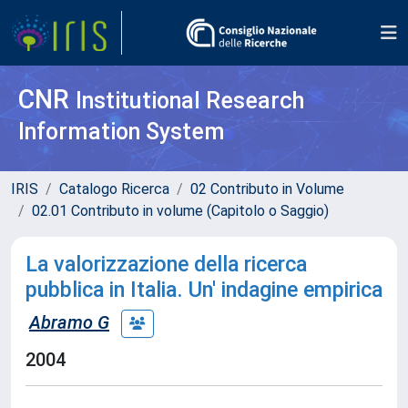
CNR
Institutional Research
Information System
IRIS
Catalogo Ricerca
02 Contributo in Volume
02.01 Contributo in volume (Capitolo o Saggio)
La valorizzazione della ricerca
pubblica in Italia. Un' indagine empirica
Abramo G
2004