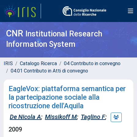
CNR
Institutional Research
Information System
IRIS
Catalogo Ricerca
04 Contributo in convegno
04.01 Contributo in Atti di convegno
EagleVox: piattaforma semantica per
la partecipazione sociale alla
ricostruzione dell'Aquila
De Nicola A
;
Missikoff M
;
Taglino F
;
2009