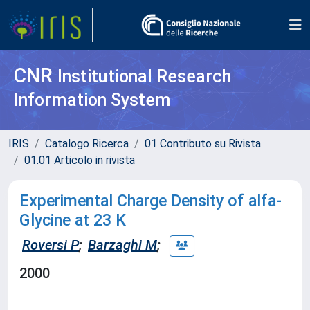
CNR
Institutional Research
Information System
IRIS
Catalogo Ricerca
01 Contributo su Rivista
01.01 Articolo in rivista
Experimental Charge Density of alfa-
Glycine at 23 K
Roversi P
;
Barzaghi M
;
2000