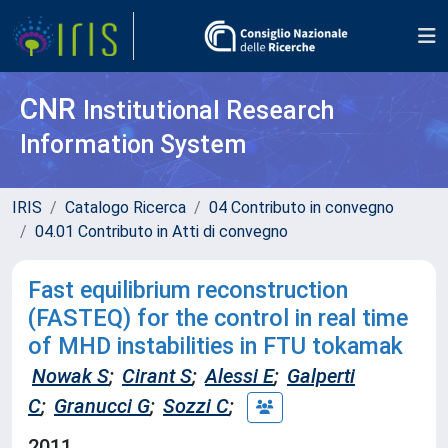
CNR
Institutional Research
Information System
IRIS
Catalogo Ricerca
04 Contributo in convegno
04.01 Contributo in Atti di convegno
Fast equilibrium reconstruction
(FASTEQ) for the control in real time
of MHD instabilities in FTU tokamak
Nowak S
;
Cirant S
;
Alessi E
;
Galperti
C
;
Granucci G
;
Sozzi C
;
2011