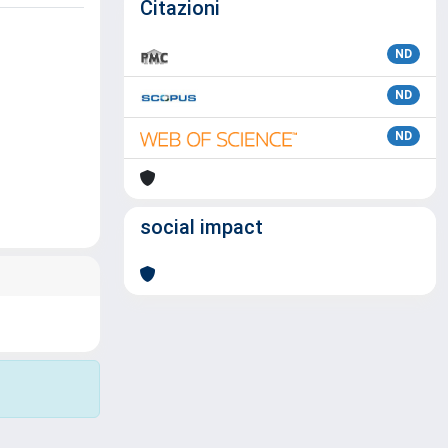
Citazioni
ND
ND
ND
social impact