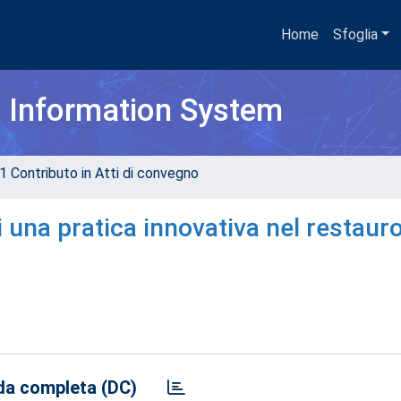
Home
Sfoglia
h Information System
1 Contributo in Atti di convegno
i una pratica innovativa nel restauro
a completa (DC)