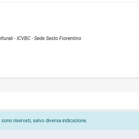
lturali - ICVBC - Sede Sesto Fiorentino
 sono riservati, salvo diversa indicazione.