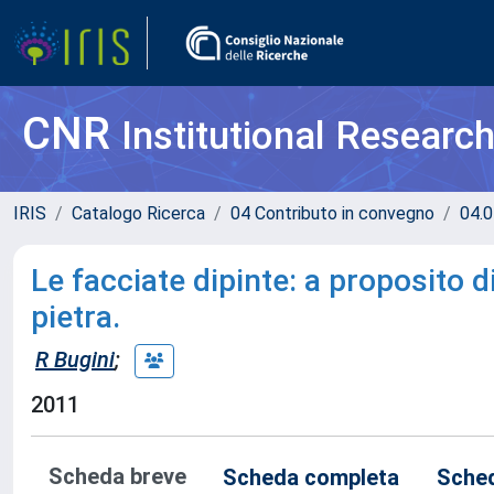
CNR
Institutional Researc
IRIS
Catalogo Ricerca
04 Contributo in convegno
04.0
Le facciate dipinte: a proposito d
pietra.
R Bugini
;
2011
Scheda breve
Scheda completa
Sched