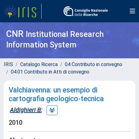
CNR
Institutional Research
Information System
IRIS
Catalogo Ricerca
04 Contributo in convegno
04.01 Contributo in Atti di convegno
Valchiavenna: un esempio di
cartografia geologico-tecnica
Aldighieri B
;
2010