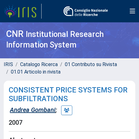
CNR
Institutional Research
Information System
IRIS
Catalogo Ricerca
01 Contributo su Rivista
01.01 Articolo in rivista
CONSISTENT PRICE SYSTEMS FOR
SUBFILTRATIONS
Andrea Gombani
;
2007