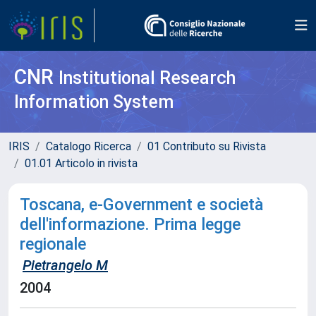
CNR
Institutional Research
Information System
IRIS
Catalogo Ricerca
01 Contributo su Rivista
01.01 Articolo in rivista
Toscana, e-Government e società
dell'informazione. Prima legge
regionale
Pietrangelo M
2004