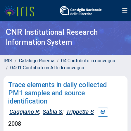
CNR
Institutional Research
Information System
IRIS
Catalogo Ricerca
04 Contributo in convegno
04.01 Contributo in Atti di convegno
Trace elements in daily collected
PM1 samples and source
identification
Caggiano R
;
Sabia S
;
Trippetta S
2008