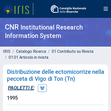
CNR
Institutional Research
Information System
IRIS
Catalogo Ricerca
01 Contributo su Rivista
01.01 Articolo in rivista
Distribuzione delle ectomicorrize nella
pecceta di Vigo di Ton (Tn)
PAOLETTI E
;
1995