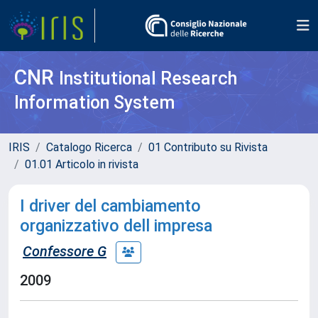
CNR
Institutional Research
Information System
IRIS
Catalogo Ricerca
01 Contributo su Rivista
01.01 Articolo in rivista
I driver del cambiamento
organizzativo dell impresa
Confessore G
2009