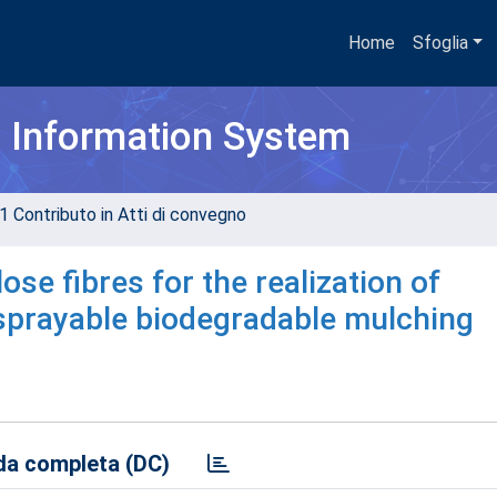
Home
Sfoglia
h Information System
1 Contributo in Atti di convegno
se fibres for the realization of
sprayable biodegradable mulching
a completa (DC)