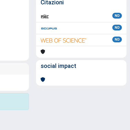
Citazioni
ND
ND
ND
social impact