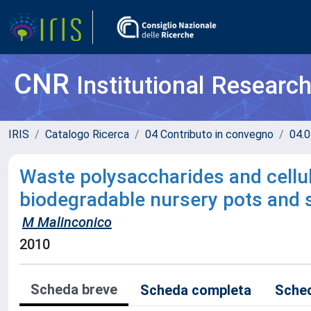
CNR
Institutional Researc
IRIS
Catalogo Ricerca
04 Contributo in convegno
04.0
Waste polysaccharides and cellulo
biodegradable nursery pots and 
M Malinconico
2010
Scheda breve
Scheda completa
Sched