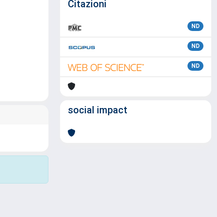
Citazioni
ND
ND
ND
social impact