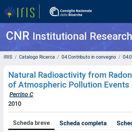
CNR
Institutional Researc
IRIS
Catalogo Ricerca
04 Contributo in convegno
04.0
Natural Radioactivity from Radon 
of Atmospheric Pollution Events
Perrino C
2010
Scheda breve
Scheda completa
Sched