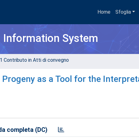
Home
Sfoglia
h Information System
1 Contributo in Atti di convegno
Progeny as a Tool for the Interpret
a completa (DC)