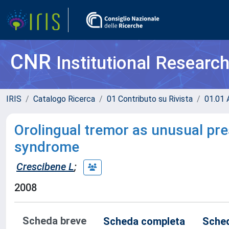
CNR
Institutional Researc
IRIS
Catalogo Ricerca
01 Contributo su Rivista
01.01 A
Orolingual tremor as unusual pre
syndrome
Crescibene L
;
2008
Scheda breve
Scheda completa
Sched