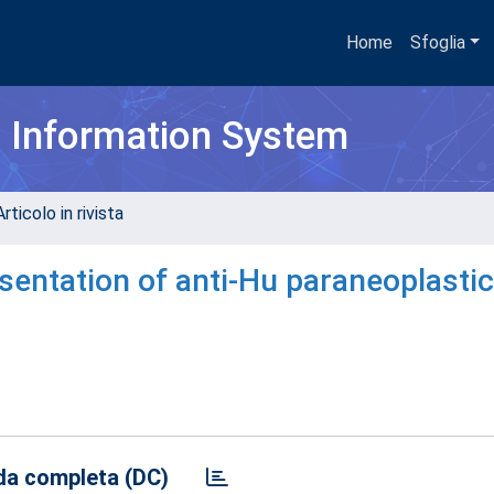
Home
Sfoglia
h Information System
rticolo in rivista
sentation of anti-Hu paraneoplastic
a completa (DC)