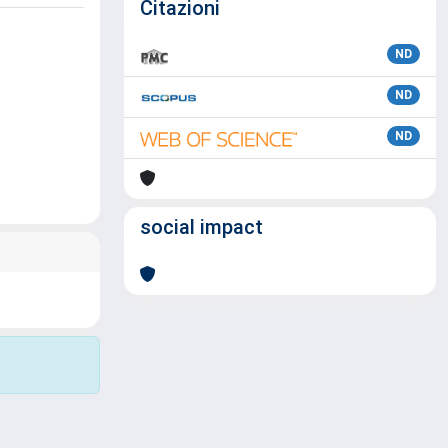
Citazioni
ND
ND
ND
social impact