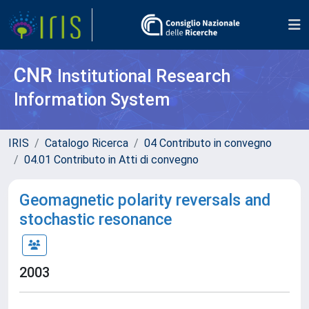
CNR
Institutional Research
Information System
IRIS
Catalogo Ricerca
04 Contributo in convegno
04.01 Contributo in Atti di convegno
Geomagnetic polarity reversals and
stochastic resonance
2003