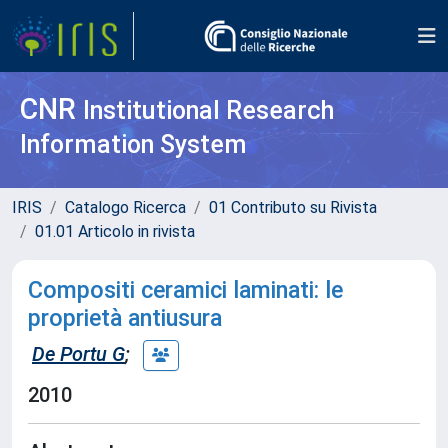
CNR
Institutional Research
Information System
IRIS
Catalogo Ricerca
01 Contributo su Rivista
01.01 Articolo in rivista
Compositi ceramici laminati: le
proprietà antiusura
De Portu G
;
2010